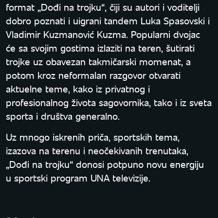
format „Dođi na trojku“, čiji su autori i voditelji
dobro poznati i uigrani tandem Luka Spasovski i
Vladimir Kuzmanović Kuzma. Popularni dvojac
će sa svojim gostima izlaziti na teren, šutirati
trojke uz obavezan takmičarski momenat, a
potom kroz neformalan razgovor otvarati
aktuelne teme, kako iz privatnog i
profesionalnog života sagovornika, tako i iz sveta
sporta i društva generalno.
Uz mnogo iskrenih priča, sportskih tema,
izazova na terenu i neočekivanih trenutaka,
„Dođi na trojku“ donosi potpuno novu energiju
u sportski program UNA televizije.