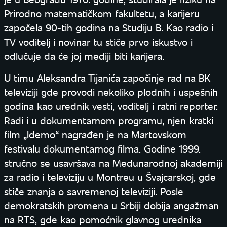
Prirodno matematičkom fakultetu, a karijeru
započela 90-tih godina na Studiju B. Kao radio i
TV voditelj i novinar tu stiče prvo iskustvo i
odlučuje da će joj mediji biti karijera.
U timu Aleksandra Tijanića započinje rad na BK
televiziji gde provodi nekoliko plodnih i uspešnih
godina kao urednik vesti, voditelj i ratni reporter.
Radi i u dokumentarnom programu, njen kratki
film „Idemo“ nagrađen je na Martovskom
festivalu dokumentarnog filma. Godine 1999.
stručno se usavršava na Međunarodnoj akademiji
za radio i televiziju u Montreu u Švajcarskoj, gde
stiče znanja o savremenoj televiziji. Posle
demokratskih promena u Srbiji dobija angažman
na RTS, gde kao pomoćnik glavnog urednika