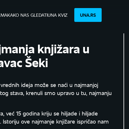
EMA
KAKO NAS GLEDATI
UNA KVIZ
UNA.RS
manja knjižara u
avac Šeki
vrednih ideja može se naći u najmanjoj
gom tog stava, krenuli smo upravo u tu, najmanju
već 15 godina kriju se hiljade i hiljade
vi. Istoriju ove najmanje knjižare ispričao nam