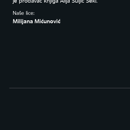
je prodavac knjiga Alija Suljić Šeki.
Naše lice:
Milijana Mićunović