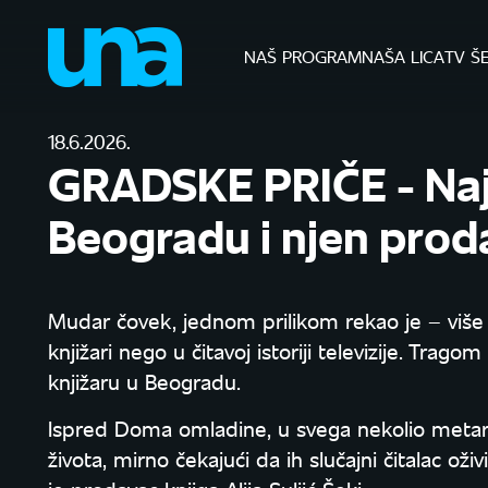
NAŠ PROGRAM
NAŠA LICA
TV Š
18.6.2026.
GRADSKE PRIČE - Naj
Beogradu i njen prod
Mudar čovek, jednom prilikom rekao je – više 
knjižari nego u čitavoj istoriji televizije. Tra
knjižaru u Beogradu.
Ispred Doma omladine, u svega nekolio metara, 
života, mirno čekajući da ih slučajni čitalac oži