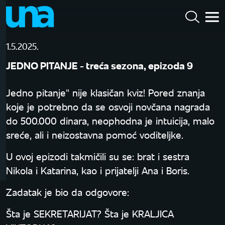
1.5.2025.
JEDNO PITANJE - treća sezona, epizoda 9
Jedno pitanje" nije klasičan kviz! Pored znanja
koje je potrebno da se osvoji novčana nagrada
do 500.000 dinara, neophodna je intuicija, malo
sreće, ali i neizostavna pomoć voditeljke.
U ovoj epizodi takmičili su se: brat i sestra
Nikola i Katarina, kao i prijatelji Ana i Boris.
Zadatak je bio da odgovore:
Šta je SEKRETARIJAT? Šta je KRALJICA