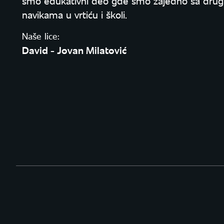
smo edukativni deo gde smo zajedno sa drugar
navikama u vrtiću i školi.
Naše lice:
David - Jovan Milatović