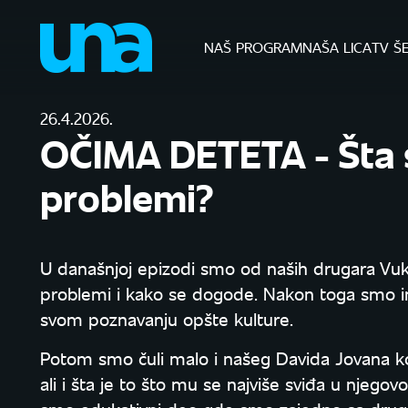
NAŠ PROGRAM
NAŠA LICA
TV Š
26.4.2026.
OČIMA DETETA - Šta s
problemi?
U današnjoj epizodi smo od naših drugara Vuka,
problemi i kako se dogode. Nakon toga smo imali
svom poznavanju opšte kulture.
Potom smo čuli malo i našeg Davida Jovana koj
ali i šta je to što mu se najviše sviđa u njego