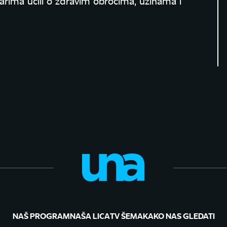
ima učili o zdravim obrocima, užinama i
NAŠ PROGRAM
NAŠA LICA
TV ŠEMA
KAKO NAS GLEDATI