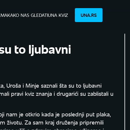
EMA
KAKO NAS GLEDATI
UNA KVIZ
UNA.RS
u to ljubavni
 Uroša i Minje saznali šta su to ljubavni
 pravi kviz znanja i drugarići su zablistali u
i nam je otkrio kada je poslednji put plaka,
vom životu. Za sam kraj druženja pripremili