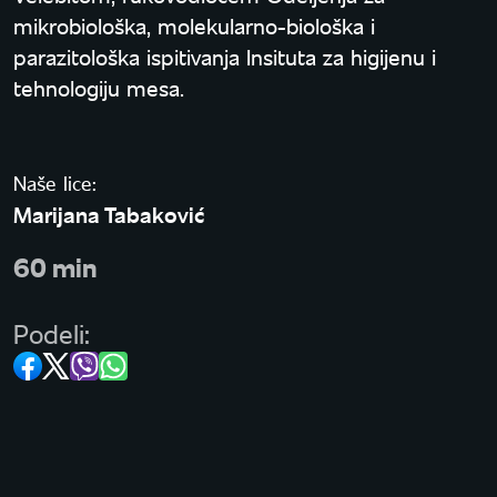
mikrobiološka, molekularno-biološka i
parazitološka ispitivanja Insituta za higijenu i
tehnologiju mesa.
Naše lice:
Marijana Tabaković
60 min
Podeli: