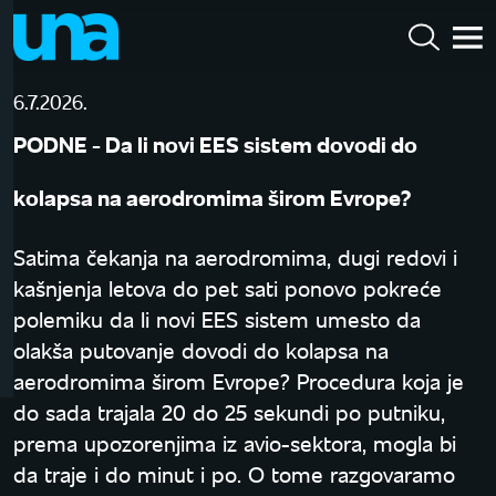
6.7.2026.
PODNE - Da li novi EES sistem dovodi do
kolapsa na aerodromima širom Evrope?
Satima čekanja na aerodromima, dugi redovi i
kašnjenja letova do pet sati ponovo pokreće
polemiku da li novi EES sistem umesto da
olakša putovanje dovodi do kolapsa na
aerodromima širom Evrope? Procedura koja je
do sada trajala 20 do 25 sekundi po putniku,
prema upozorenjima iz avio-sektora, mogla bi
da traje i do minut i po. O tome razgovaramo