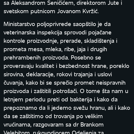
sa Aleksandrom Seničićem, direktorom Jute i
svetskom putnicom Jovanom Kvržić.
Ministarstvo poljoprivrede saopštilo je da
veterinarska inspekcija sprovodi pojačane
kontrole proizvodnje, prerade, skladištenja i
prometa mesa, mleka, ribe, jaja i drugih
prehrambenih proizvoda. Posebno se
proveravaju kvalitet i bezbednost hrane, poreklo
sirovina, deklaracije, rokovi trajanja i uslovi
čuvanja, kako bi se sprečio promet neispravnih
proizvoda i zaštitili potrošači. O tome šta nam u
letnjem periodu preti od bakterija i kako da
prepoznamo da li jedemo svežu hranu, ali i kako
da se zaštitimo od trovanja po velikim
vrućinama, razgovaram sa dr Brankom
Velebitom, rukovodiocem Odeljenja za