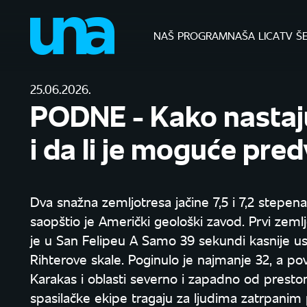
NAŠ PROGRAM
NAŠA LICA
TV Š
25.06.2026.
PODNE - Kako nastaju
i da li je moguće pre
Dva snažna zemljotresa jačine 7,5 i 7,2 stepen
saopštio je Američki geološki zavod. Prvi zemlj
je u San Felipeu A Samo 39 sekundi kasnije usle
Rihterove skale. Poginulo je najmanje 32, a p
Karakas i oblasti severno i zapadno od prestoni
spasilačke ekipe tragaju za ljudima zatrpanim