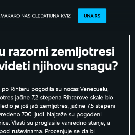
EMA
KAKO NAS GLEDATI
UNA KVIZ
UNA.RS
 razorni zemljotresi
dvideti njihovu snagu?
a po Rihteru pogodila su noćas Venecuelu,
otres jačine 7,2 stepena Rihterove skale bio
dio je još jači zemljotres, jačine 7,5 stepeni
ovređeno 700 ljudi. Najteže su pogođeni
ce. Vlasti su proglasile vanredno stanje, a
 pod ruševinama. Procenjuje se da bi