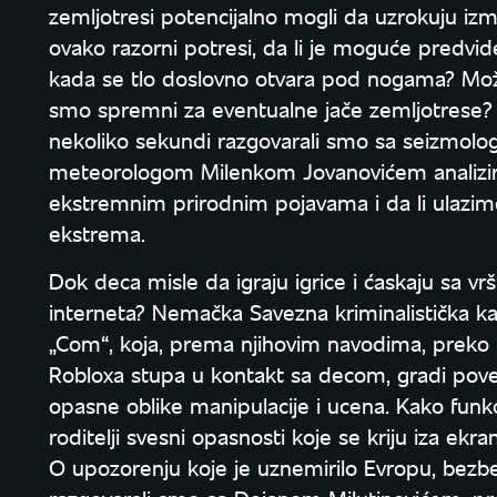
zemljotresi potencijalno mogli da uzrokuju iz
ovako razorni potresi, da li je moguće predvid
kada se tlo doslovno otvara pod nogama? Može l
smo spremni za eventualne jače zemljotrese? 
nekoliko sekundi razgovarali smo sa seizmol
meteorologom Milenkom Jovanovićem analizir
ekstremnim prirodnim pojavama i da li ulazimo 
ekstrema.
Dok deca misle da igraju igrice i ćaskaju sa vr
interneta? Nemačka Savezna kriminalistička ka
„Com“, koja, prema njihovim navodima, preko p
Robloxa stupa u kontakt sa decom, gradi povere
opasne oblike manipulacije i ucena. Kako funk
roditelji svesni opasnosti koje se kriju iza ekra
O upozorenju koje je uznemirilo Evropu, bezbe