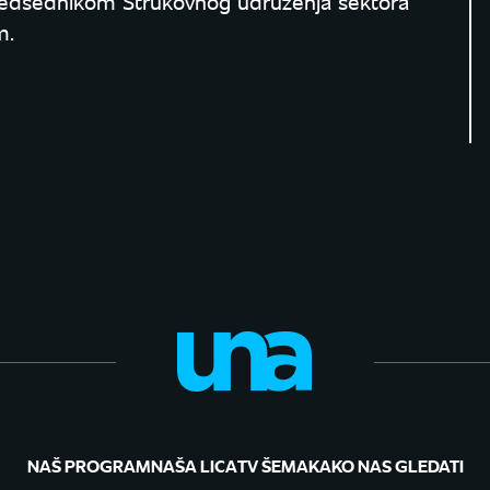
redsednikom Strukovnog udruženja sektora
m.
NAŠ PROGRAM
NAŠA LICA
TV ŠEMA
KAKO NAS GLEDATI