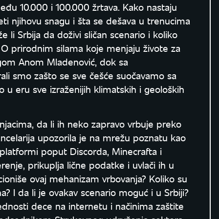
među 10.000 i 100.000 žrtava. Kako nastaju
eti njihovu snagu i šta se dešava u trenucima
i Srbija da doživi sličan scenario i koliko
O prirodnim silama koje menjaju živote za
ogom Anom Mladenović, dok sa
ali smo zašto se sve češće suočavamo sa
u eru sve izraženijih klimatskih i geoloških
šnjacima, da li ih neko zapravo vrbuje preko
ncelarija upozorila je na mrežu poznatu kao
latformi poput Discorda, Minecrafta i
nje, prikuplja lične podatke i uvlači ih u
cioniše ovaj mehanizam vrbovanja? Koliko su
na? I da li je ovakav scenario moguć i u Srbiji?
dnosti dece na internetu i načinima zaštite