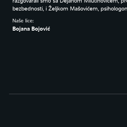
razgovarali smo sa Dejanom Milutinovićem, p
bezbednosti, i Željkom Mašovićem, psihologo
Naše lice:
Bojana Bojović