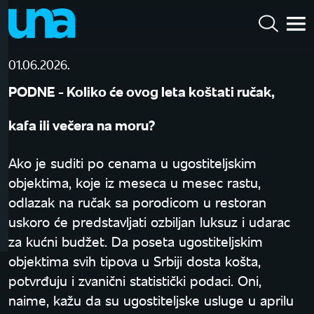
01.06.2026.
PODNE - Koliko će ovog leta koštati ručak,
kafa ili večera na moru?
Ako je suditi po cenama u ugostiteljskim
objektima, koje iz meseca u mesec rastu,
odlazak na ručak sa porodicom u restoran
uskoro će predstavljati ozbiljan luksuz i udarac
za kućni budžet. Da poseta ugostiteljskim
objektima svih tipova u Srbiji dosta košta,
potvrđuju i zvanični statistički podaci. Oni,
naime, kažu da su ugostiteljske usluge u aprilu