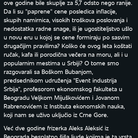
ove godine bile skuplje za 5,7 odsto nego ranije.
Da li su "paprene" cene posledica inflacije,
skupih namirnica, visokih troškova poslovanja i
nedostatka radne snage, ili je ugostiteljstvo ušlo
u novu eru u kojoj se cene formiraju po sasvim
drugačijim pravilima? Koliko će ovog leta koštati
ručak, kafa ili porodična večera na moru, ali i u
popularnim mestima u Srbiji? O tome smo
razgovarali sa Boškom Bubanjom,
predsednikom udruženja "Event industrija
Srbija", profesorom ekonomskog fakulteta u
Beogradu Veljkom Mijuškovićem i Jovanom
Rabrenovićem iz Instituta ekonomskih nauka,
koji nam se uživo uključio iz Crne Gore.
Već dve godine frizerka Aleks Aleksić iz
Beograda besplatno šiša ljude kojima je ta vrsta