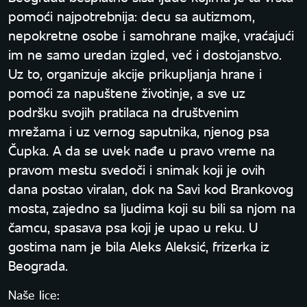
pomoći najpotrebnija: decu sa autizmom,
nepokretne osobe i samohrane majke, vraćajući
im ne samo uredan izgled, već i dostojanstvo.
Uz to, organizuje akcije prikupljanja hrane i
pomoći za napuštene životinje, a sve uz
podršku svojih pratilaca na društvenim
mrežama i uz vernog saputnika, njenog psa
Čupka. A da se uvek nađe u pravo vreme na
pravom mestu svedoči i snimak koji je ovih
dana postao viralan, dok na Savi kod Brankovog
mosta, zajedno sa ljudima koji su bili sa njom na
čamcu, spasava psa koji je upao u reku. U
gostima nam je bila Aleks Aleksić, frizerka iz
Beograda.
Naše lice: