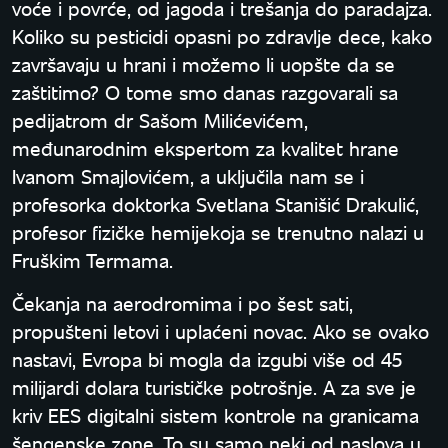
voće i povrće, od jagoda i trešanja do paradajza.
Koliko su pesticidi opasni po zdravlje dece, kako
završavaju u hrani i možemo li uopšte da se
zaštitimo? O tome smo danas razgovarali sa
pedijatrom dr Sašom Milićevićem,
međunarodnim ekspertom za kvalitet hrane
Ivanom Smajlovićem, a uključila nam se i
profesorka doktorka Svetlana Stanišić Drakulić,
profesor fizičke hemijekoja se trenutno nalazi u
Fruškim Termama.
Čekanja na aerodromima i po šest sati,
propušteni letovi i uplaćeni novac. Ako se ovako
nastavi, Evropa bi mogla da izgubi više od 45
milijardi dolara turističke potrošnje. A za sve je
kriv EES digitalni sistem kontrole na granicama
šengenske zone. To su samo neki od naslova u