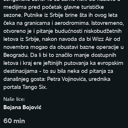
medijima pred početak glavne turističke
sezone. Putnike iz Srbije brine šta ih ovog leta
čeka na granicama i aerodromima. Istovremeno,
otvoreno je i pitanje budućnosti niskobudžetnih
letova iz Srbije, nakon navoda da bi Wizz Air od
novembra mogao da obustavi bazne operacije u
Beogradu. Da li bi to značilo manje dostupnih
letova i kraj ere jeftinijih putovanja ka evropskim
destinacijama - to su bila neka od pitanja za
današnjeg gosta: Petra Vojinovića, urednika
portala Tango Six.
Naše lice:
Bojana Bojović
60 min