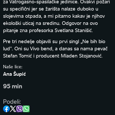
za Vatrogasno-spasilačke jedinice. Ovakvi požari
su specifični jer se žarišta nalaze duboko u
slojevima otpada, a mi pitamo kakav je njihov
ekološki uticaj na sredinu. Odgovor na ovo
pitanje zna profesorka Svetlana Stanišić.
Pre tri nedelje objavili su prvi singl „Ne bih bio
lud". Oni su Vivo bend, a danas sa nama pevač
Stefan Tomić i producent Mladen Stojanović.
Naše lice:
Ana Šupić
95 min
Podeli: