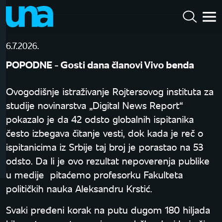
6.7.2026.
POPODNE - Gosti dana članovi Vivo benda
Ovogodišnje istraživanje Rojtersovog instituta za
studije novinarstva „Digital News Report“
pokazalo je da 42 odsto globalnih ispitanika
često izbegava čitanje vesti, dok kada je reč o
ispitanicima iz Srbije taj broj je porastao na 53
odsto. Da li je ovo rezultat nepoverenja publike
u medije pitaćemo profesorku Fakulteta
političkih nauka Aleksandru Krstić.
Svaki pređeni korak na putu dugom 180 hiljada