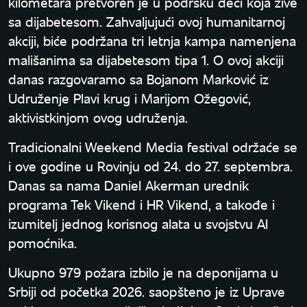
kilometara pretvoren je u podršku deci koja žive
sa dijabetesom. Zahvaljujući ovoj humanitarnoj
akciji, biće podržana tri letnja kampa namenjena
mališanima sa dijabetesom tipa 1. O ovoj akciji
danas razgovaramo sa Bojanom Marković iz
Udruženje Plavi krug i Marijom Ožegović,
aktivistkinjom ovog udruženja.
Tradicionalni Weekend Media festival održaće se
i ove godine u Rovinju od 24. do 27. septembra.
Danas sa nama Daniel Akerman urednik
programa Tek Vikend i HR Vikend, a takođe i
izumitelj jednog korisnog alata u svojstvu AI
pomoćnika.
Ukupno 979 požara izbilo je na deponijama u
Srbiji od početka 2026. saopšteno je iz Uprave