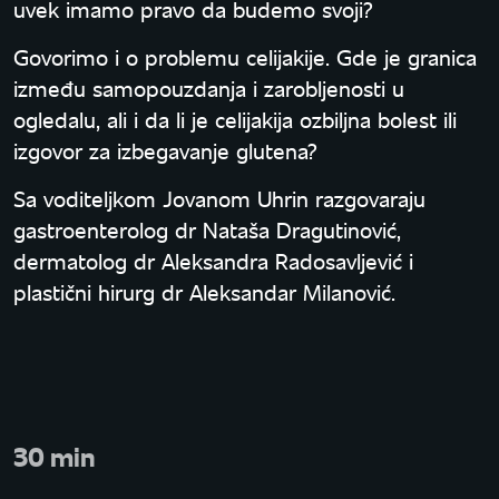
uvek imamo pravo da budemo svoji?
Govorimo i o problemu celijakije. Gde je granica
između samopouzdanja i zarobljenosti u
ogledalu, ali i da li je celijakija ozbiljna bolest ili
izgovor za izbegavanje glutena?
Sa voditeljkom Jovanom Uhrin razgovaraju
gastroenterolog dr Nataša Dragutinović,
dermatolog dr Aleksandra Radosavljević i
plastični hirurg dr Aleksandar Milanović.
30 min