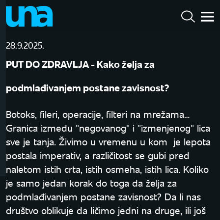
28.9.2025.
PUT DO ZDRAVLJA - Kako želja za
podmlađivanjem postane zavisnost?
Botoks, fileri, operacije, filteri na mrežama…
Granica između "negovanog" i "izmenjenog" lica
sve je tanja. Živimo u vremenu u kom je lepota
postala imperativ, a različitost se gubi pred
naletom istih crta, istih osmeha, istih lica. Koliko
je samo jedan korak do toga da želja za
podmlađivanjem postane zavisnost? Da li nas
društvo oblikuje da ličimo jedni na druge, ili još