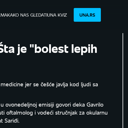
EMA
KAKO NAS GLEDATI
UNA KVIZ
UNA.RS
a je "bolest lepih
medicine jer se češće javlja kod ljudi sa
 u ovonedeljnoj emisiji govori deka Gavrilo
ti oftalmolog i vodeći stručnjak za okularnu
t Sariđi.