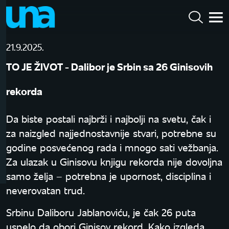
21.9.2025.
TO JE ŽIVOT - Dalibor je Srbin sa 26 Ginisovih
rekorda
Da biste postali najbrži i najbolji na svetu, čak i
za naizgled najjednostavnije stvari, potrebne su
godine posvećenog rada i mnogo sati vežbanja.
Za ulazak u Ginisovu knjigu rekorda nije dovoljna
samo želja – potrebna je upornost, disciplina i
neverovatan trud.
Srbinu Daliboru Jablanoviću, je čak 26 puta
uspelo da obori Ginisov rekord. Kako izgleda