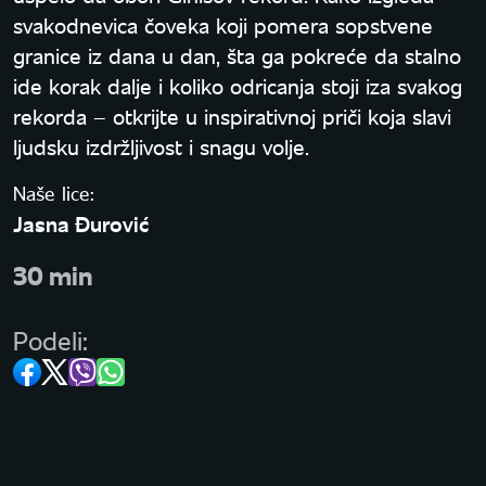
svakodnevica čoveka koji pomera sopstvene
granice iz dana u dan, šta ga pokreće da stalno
ide korak dalje i koliko odricanja stoji iza svakog
rekorda – otkrijte u inspirativnoj priči koja slavi
ljudsku izdržljivost i snagu volje.
Naše lice:
Jasna Đurović
30 min
Podeli: