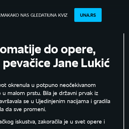
EMA
KAKO NAS GLEDATI
UNA KVIZ
UNA.RS
lomatije do opere,
 pevačice Jane Lukić
život okrenula u potpuno neočekivanom
 u malom prstu. Bila je državni prvak iz
usavršavala se u Ujedinjenim nacijama i gradila
čila da sve promeni.
og iskustva, zakoračila je u svet opere i