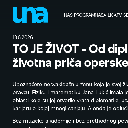
NAŠ PROGRAM
NAŠA LICA
TV Š
13.6.2026.
TO JE ŽIVOT - Od dip
životna priča operske
Upoznaćete nesvakidašnju ženu koja je svoj 
pravcu. Fiziku i matematiku Jana Lukić imala je
oblasti koje su joj otvorile vrata diplomatije, 
karijeru o kojoj mnogi sanjaju. A onda je odlu
Bez muzičke akademije i bez prethodnog pevačk