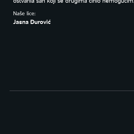
ostvarila san koji se drugima činio nemogućim
Naše lice:
Jasna Đurović