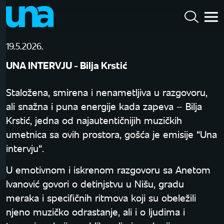
19.5.2026.
UNA INTERVJU - Bilja Krstić
Staložena, smirena i nenametljiva u razgovoru,
ali snažna i puna energije kada zapeva – Bilja
Krstić, jedna od najautentičnijih muzičkih
umetnica sa ovih prostora, gošća je emisije “Una
intervju“.
U emotivnom i iskrenom razgovoru sa Anetom
Ivanović govori o detinjstvu u Nišu, gradu
meraka i specifičnih ritmova koji su obeležili
njeno muzičko odrastanje, ali i o ljudima i