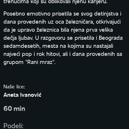
trenucima koji su oblikovali njenu karijeru.
Posebno emotivno prisetila se svog detinjstva i
dana provedenih uz oca železničara, otkrivajući
da je upravo železnica bila njena prva velika
dečja ljubav. U razgovoru se prisetila i Beograda
sedamdesetih, mesta na kojima su nastajali
najveći pop i rok hitovi, ali i dana provedenih sa
grupom "Rani mraz".
Naše lice:
Aneta Ivanović
60 min
Podeli: