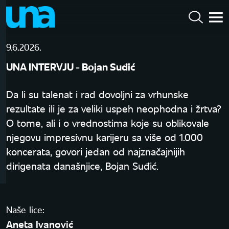
9.6.2026.
UNA INTERVJU - Bojan Suđić
Da li su talenat i rad dovoljni za vrhunske
rezultate ili je za veliki uspeh neophodna i žrtva?
O tome, ali i o vrednostima koje su oblikovale
njegovu impresivnu karijeru sa više od 1.000
koncerata, govori jedan od najznačajnijih
dirigenata današnjice, Bojan Suđić.
Naše lice:
Aneta Ivanović